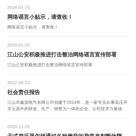
2024-01-15
网络谣言小贴示，请查收！
网络谣言小贴示，请查收！
2024-01-15
江山公安积极推进打击整治网络谣言宣传部署
江山公安积极推进打击整治网络谣言宣传部署
2022-08-22
社会责任报告
江山市鑫源电气有限公司创建于2014年，是一家专业从事高压开
关元器件的研发、生产、销售为一体的企业。公司技术力量雄
厚，是浙江省科技型企业,公司于2011年1月18日通过ISO9001-
2000质量管理体系认证，公司专业设计、生产高低压电器元件、
2020-11-25
绝缘件(采用压力凝胶注射成型工艺,简称APG工艺)、高压成套装
置“五防”配套件及电控电器附件