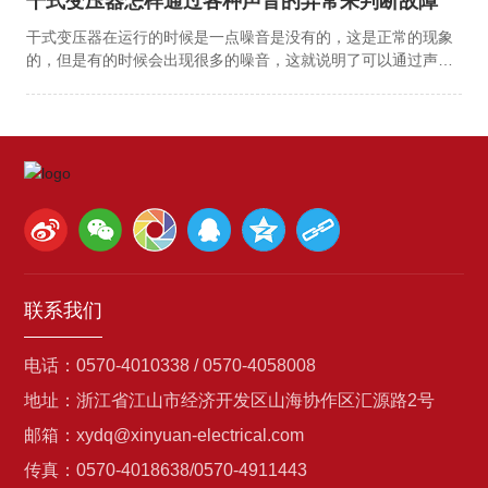
干式变压器怎样通过各种声音的异常来判断故障
干式变压器在运行的时候是一点噪音是没有的，这是正常的现象
的，但是有的时候会出现很多的噪音，这就说明了可以通过声音
可以判断出来变压器是否有故障的。其实干式变压器的声音也是
可以看出来是不是有损坏的现象的干式变压器在声音上出现这样
的几个问题的话就说明了干式变压器出现了故障，需要进行维修
了。常见的干式变压器在运行中的时候出现这些声音上的问题表
示您的干式变压器已经是坏了，以下我们具体看一下吧： 干式变
压器有杂音。若变压器的声音比正常且有杂音，但电流电压无异
常时，则可能是夹件或压紧铁心的螺钉松动，使得硅钢片振动所
造成。 干式变压器有放电声。若变压器或表面发生局部放电，声
青中就会夹杂有“噼啪”放电声。发生这种情况时，若在夜间或阴
雨天气下，可看到变压器套管附近有蓝色的电晕或火花，则说明
联系我们
瓷件污秽严重或设备线夹接触;若变压器的放电，则是不接地的部
件静电放电，或是分接开关接触放电，这时应将变压器作进一步
检测或停用。 干式变压器有水沸腾声。若变压器的声音夹杂有水
电话：
0570-4010338
/ 0570-4058008
沸腾声且温度变化，油位升高，则应判断为变压器绕组发生短路
地址：浙江省江山市经济开发区山海协作区汇源路2号
故障，或分接开关因接触引起严重过热，这时应停用变压器进行
检查。 干式变压器有爆裂声。若变压器声音中夹杂有不均匀的爆
邮箱：
xydq@xinyuan-electrical.com
裂声，则是变压器或表面绝缘击穿，此时应将变压器停用检查。
传真：0570-4018638/0570-4911443
以上的声音的问题是不容忽视的一个细节的，大家应该好好的去