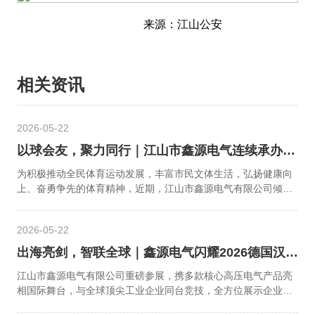
来源：江山公安
相关资讯
2026-05-22
以球会友，聚力同行｜江山市鑫源电气连续承办两
场 "鑫源杯"乒乓球赛事，圆满落幕！
为积极推动全民体育运动发展，丰富市民文体生活，弘扬健康向
上、奋勇争先的体育精神，近期，江山市鑫源电气有限公司倾情
助力、承办江山市两场重磅乒乓球赛事——江山市"鑫源杯"乒乓
球协会排位赛、江山市"鑫源杯"乒协骨干团体乒乓球赛，两场赛
2026-05-22
事先后顺利收官、圆满落幕！
出海亮剑，智联全球｜鑫源电气闪耀2026德国汉
诺威工业博览会
江山市鑫源电气有限公司重磅参展，携多款核心高压电气产品亮
相国际舞台，与全球顶尖工业企业同台竞技，全方位展示企业创
新技术、匠心品质与全球化发展实力！